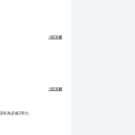
↑回頂層
↑回頂層
課程為必修2學分。