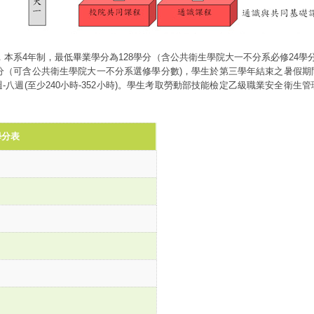
)，本系4年制，最低畢業學分為128學分（含公共衛生學院大一不分系必修24學分
學分（可含公共衛生學院大一不分系選修學分數)，學生於第三學年結束之暑假
八週(至少240小時-352小時)。學生考取勞動部技能檢定乙級職業安全衛
學分表