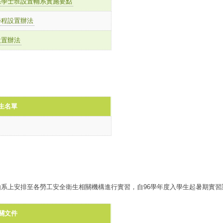
系學士班設置輔系實施要點
學程設置辦法
設置辦法
生名單
系上安排至各勞工安全衛生相關機構進行實習，自96學年度入學生起暑期實習
關文件