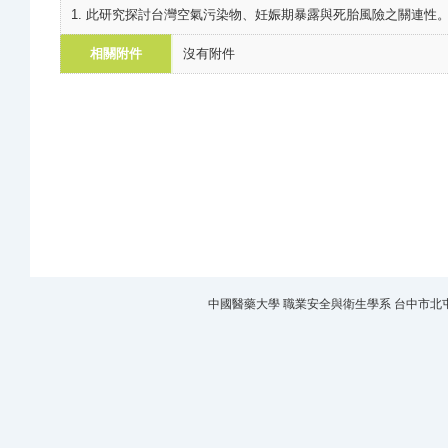
1. 此研究探討台灣空氣污染物、妊娠期暴露與死胎風險之關連性。 2. Hwang et al.
相關附件
沒有附件
中國醫藥大學 職業安全與衛生學系 台中市北屯區經貿